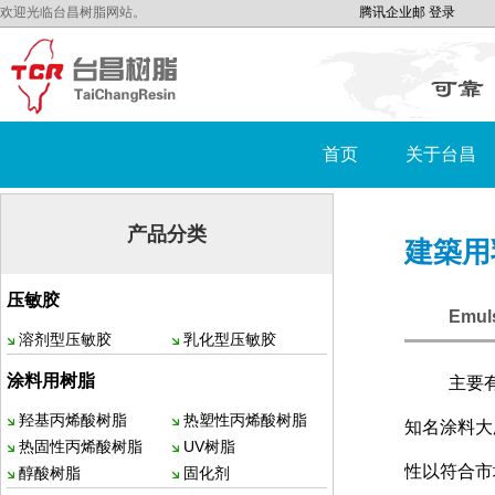
欢迎光临台昌树脂网站。
腾讯企业邮
登录
首页
关于台昌
产品分类
建築用
压敏胶
Emuls
溶剂型压敏胶
乳化型压敏胶
涂料用树脂
主要
羟基丙烯酸树脂
热塑性丙烯酸树脂
知名涂料大
热固性丙烯酸树脂
UV树脂
性以符合市
醇酸树脂
固化剂