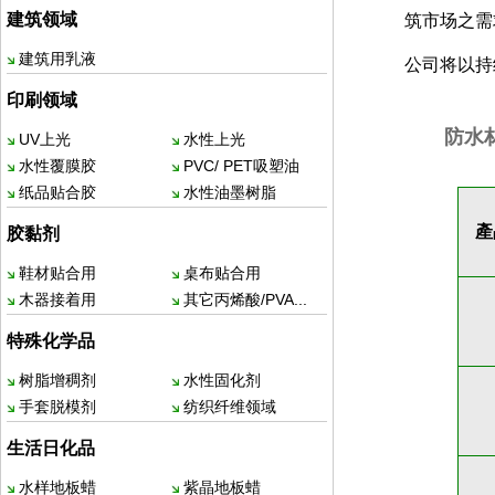
建筑领域
筑市场之需
建筑用乳液
公司将以持
印刷领域
防水
UV上光
水性上光
水性覆膜胶
PVC/ PET吸塑油
纸品贴合胶
水性油墨树脂
產
胶黏剂
鞋材贴合用
桌布贴合用
木器接着用
其它丙烯酸/PVA...
特殊化学品
树脂增稠剂
水性固化剂
手套脱模剂
纺织纤维领域
生活日化品
水样地板蜡
紫晶地板蜡