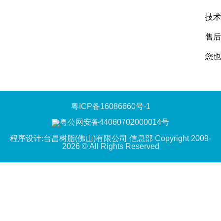
技术咨
售后服
您也
粤ICP备16086660号-1
粤公网安备44060702000014号
程序设计:台昌树脂(佛山)有限公司 信息部 Copyright 2009-
2026 © All Rights Reserved