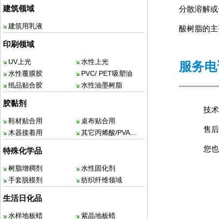
建筑领域
分散溶解或
建筑用乳液
酸树脂的主
印刷领域
UV上光
水性上光
服务电
水性覆膜胶
PVC/ PET吸塑油
纸品贴合胶
水性油墨树脂
胶黏剂
技术咨
鞋材贴合用
桌布贴合用
售后服
木器接着用
其它丙烯酸/PVA...
您也
特殊化学品
树脂增稠剂
水性固化剂
手套脱模剂
纺织纤维领域
生活日化品
水样地板蜡
紫晶地板蜡